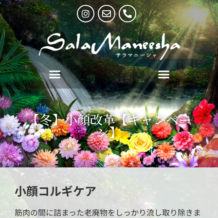
【冬】小顔改革【キャンペー
ン】
小顔コルギケア
筋肉の間に詰まった老廃物をしっかり流し取り除きま